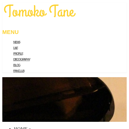
MENU
NEWS
メ
LIVE
ニ
PROFILE
ュ
DISCOGRAPHY
ー
BLOG
を
FAN CLUB
飛
ば
す
HOME
»