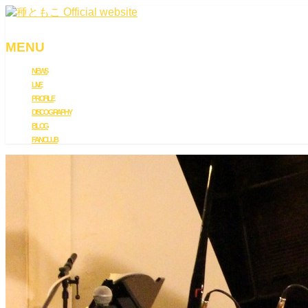
MENU
NEWS
メ
LIVE
ニ
PROFILE
ュ
DISCOGRAPHY
ー
BLOG
を
FAN CLUB
飛
ば
す