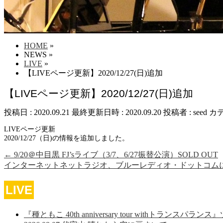
HOME
»
NEWS
»
LIVE
»
【LIVEページ更新】2020/12/27(日)追加
【LIVEページ更新】2020/12/27(日)追加
投稿日 : 2020.09.21
最終更新日時 : 2020.09.20
投稿者 :
seed
カテ
LIVEページ更新
2020/12/27（日)の情報を追加しました。
←
9/20＠中目黒 FJ’sライブ（3/7、6/27振替公演）SOLD OUT
インターネットネットラジオ、ブルーレディオ・ドットコム
LIVE
『種ともこ 40th anniversary tour withトランスパラン