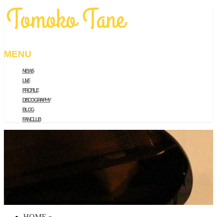
MENU
NEWS
メ
LIVE
ニ
PROFILE
ュ
DISCOGRAPHY
ー
BLOG
を
FAN CLUB
飛
ば
す
HOME
»