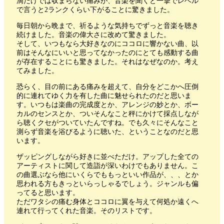
滴だけでは収まらない痛みが、音楽を聞くと一撃でレベル
で言うと2ランクくらい下がることに驚きました。
毎日朝から晩まで、祈るような気持ちでずっと音楽を聴き
続けました。音楽の偉大さに改めて驚きました。
そして、いつもなら大好きなのにココロに響かない曲、以
前はそんなにいいと思ってなかったのにとても感動する曲
が存在することにも驚きました。それはなぜなのか。考え
てみました。
恐らく、目の前にある痛みを超えて、自分をどこかへ圧倒
的に連れてゆく力を有した曲に魅せられたのだと思いま
す。いつもは楽曲の完成度とか、アレンジの妙とか、ボー
カルのセンスとか、ついそんなこと秤にかけて採点しなが
ら聴くクセがついていたんですね。でも久々にそんなこと
測らず音楽を浴びるように聴いた、ということなのだと思
います。
ザッピングしながら好きに並べただけ。アップした全ての
アーティストに関して造詣が深いわけでもありません。こ
の曲選ぶなら他にいくらでももっといい作品が、、、とか
思われる方もきっといらっしゃるでしょう。ジャンルも偏
ってると思います。
ただワタシの痛む身体とココロに翼を与えて何処か遠くへ
連れて行ってくれた音楽。そのリストです。