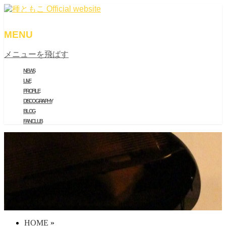
MENU
メニューを飛ばす
NEWS
LIVE
PROFILE
DISCOGRAPHY
BLOG
FAN CLUB
HOME
»