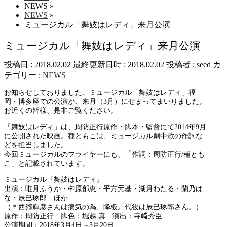
NEWS
»
NEWS
»
ミュージカル「舞妓はレディ」来月公演
ミュージカル「舞妓はレディ」来月公演
投稿日 : 2018.02.02
最終更新日時 : 2018.02.02
投稿者 :
seed
カ
テゴリー :
NEWS
お知らせしておりました、ミュージカル「舞妓はレディ」福
岡・博多座での公演が、来月（3月）にせまってまいりました。
お近くの皆様、是非ご覧ください。
「舞妓はレディ」は、周防正行原作・脚本・監督にて2014年9月
に公開された映画。種ともこは、ミュージカル劇中歌の作詞な
どを担当しました。
今回ミュージカルのフライヤーにも、「作詞：周防正行/種とも
こ」と記載されています。
ミュージカル『舞妓はレディ』
出演：唯月ふうか・榊原郁恵・平方元基・湖月わたる・蘭乃は
な・辰巳琢郎 ほか
（＊西郷輝彦さんは病気の為、降板。代役は辰巳琢郎さん。）
原作：周防正行 脚色：堀越 真 演出：寺﨑秀臣
公演期間：2018年3月4日～3月20日