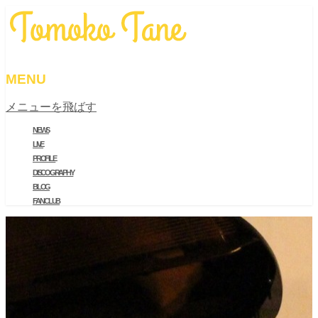
MENU
メニューを飛ばす
NEWS
LIVE
PROFILE
DISCOGRAPHY
BLOG
FAN CLUB