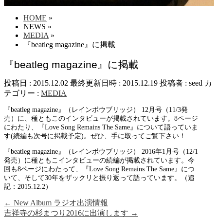
HOME
»
NEWS
»
MEDIA
»
『beatleg magazine』に掲載
『beatleg magazine』に掲載
投稿日 : 2015.12.02
最終更新日時 : 2015.12.19
投稿者 :
seed
カ
テゴリー :
MEDIA
『beatleg magazine』（レインボウブリッジ） 12月号（11/3発
売）に、種ともこのインタビューが掲載されています。8ページ
にわたり、『Love Song Remains The Same』について語っていま
す(続編も次号に掲載予定)。ぜひ、手に取ってご覧下さい！
『beatleg magazine』（レインボウブリッジ） 2016年1月号（12/1
発売）に種ともこインタビューの続編が掲載されています。今
回も8ページにわたって、『Love Song Remains The Same』につ
いて、そして30年をザックリと振り返って語っています。（追
記：2015.12.2）
←
New Album ラジオ出演情報
吉祥寺の杉まつり2016に出演します
→