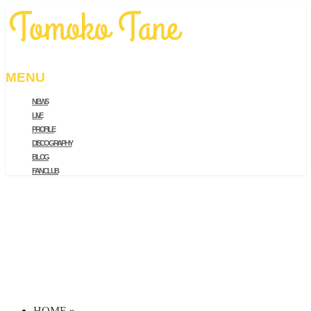
MENU
NEWS
メ
LIVE
ニ
PROFILE
ュ
DISCOGRAPHY
ー
BLOG
を
FAN CLUB
飛
ば
す
HOME
»