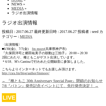
NEWS
»
MEDIA
»
ラジオ出演情報
ラジオ出演情報
投稿日 : 2017.06.27
最終更新日時 : 2017.06.27
投稿者 :
seed
カ
テゴリー :
MEDIA
〈出演情報〉
■6/30(金)、7/7(金)
fm moov
(兵庫県神戸市)
『久保田洋司と郷田祐美子の鼓動は三拍子』 20:00～20:30
2回にわたり、種ともこがゲスト出演しています。
＊6/18、M’s Cantinaで行われた公開録音に参加しました。
こちらよりインターネットでもお楽しみ頂けます。
http://csra.fm/blog/author/fmmoov/
←
『種ともこ 30th Anniversary Special Page』閉鎖のお知らせ
7/8『バトン』発売記念イベントにて、先行発売決定！
→
LIVE