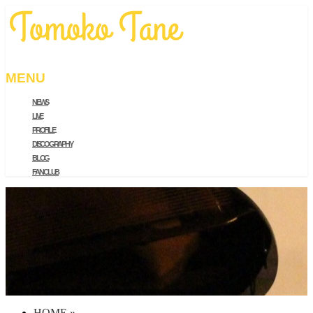
MENU
NEWS
メ
LIVE
ニ
PROFILE
ュ
DISCOGRAPHY
ー
BLOG
を
FAN CLUB
飛
ば
す
HOME
»