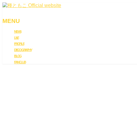
MENU
NEWS
メ
LIVE
ニ
PROFILE
ュ
DISCOGRAPHY
ー
BLOG
を
FAN CLUB
飛
ば
す