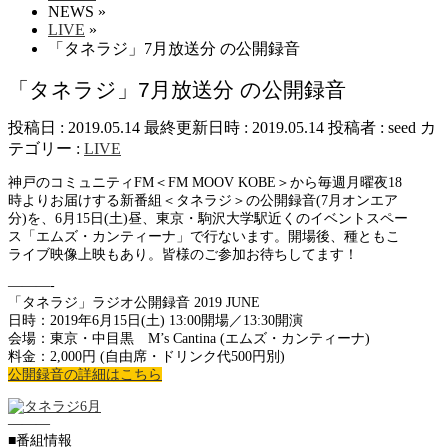
NEWS
»
LIVE
»
「タネラジ」7月放送分 の公開録音
「タネラジ」7月放送分 の公開録音
投稿日 : 2019.05.14
最終更新日時 : 2019.05.14
投稿者 :
seed
カ
テゴリー :
LIVE
神戸のコミュニティFM＜FM MOOV KOBE＞から毎週月曜夜18
時よりお届けする新番組＜タネラジ＞の公開録音(7月オンエア
分)を、6月15日(土)昼、東京・駒沢大学駅近くのイベントスペー
ス「エムズ・カンティーナ」で行ないます。開場後、種ともこ
ライブ映像上映もあり。皆様のご参加お待ちしてます！
———-
「タネラジ」ラジオ公開録音 2019 JUNE
日時：2019年6月15日(土) 13:00開場／13:30開演
会場：東京・中目黒 M’s Cantina (エムズ・カンティーナ)
料金：2,000円 (自由席・ドリンク代500円別)
公開録音の詳細はこちら
———
■番組情報