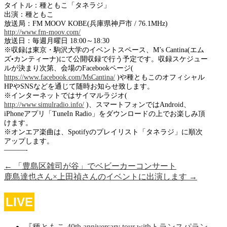
タイトル：種ともこ「タネラジ」
出演：種ともこ
放送局：FM MOOV KOBE(兵庫県神戸市 / 76.1MHz)
http://www.fm-moov.com/
放送日：毎週月曜日 18:00～18:30
※収録は東京・駒沢大学のイベントスペース、M’s Cantina(エム
ズ•カンティーナ)にて公開収録で行う予定です。収録スケジュー
ルが決まり次第、会場のFacebookページ(
https://www.facebook.com/MsCantina/
)や種ともこのオフィシャル
HPやSNSなどを通じて随時お知らせ致します。
※インターネットではサイマルラジオ(
http://www.simulradio.info/
)、スマートフォンではAndroid、
iPhoneアプリ「TuneIn Radio」をダウンロードの上でお楽しみ頂
けます。
※オンエア楽曲は、Spotifyのプレイリスト「タネラジ」に順次
アップします。
———-
←
「豊島区雑司が谷」でベビーカーコンサート
鹿島達也さん×上田禎さんのイベントに出演します
→
LIVE
『種ともこ 40th anniversary tour withトランスパラン