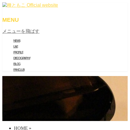
MENU
メニューを飛ばす
NEWS
LIVE
PROFILE
DISCOGRAPHY
BLOG
FAN CLUB
HOME
»