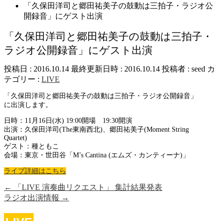
「久保田洋司と郷田祐美子の鼓動は三拍子・ラジオ公
開録音」にゲスト出演
「久保田洋司と郷田祐美子の鼓動は三拍子・
ラジオ公開録音」にゲスト出演
投稿日 : 2016.10.14
最終更新日時 : 2016.10.14
投稿者 :
seed
カ
テゴリー :
LIVE
「久保田洋司と郷田祐美子の鼓動は三拍子・ラジオ公開録音」
に出演します。
日時：11月16日(水) 19:00開場 19:30開演
出演：久保田洋司(The東南西北)、郷田祐美子(Moment String
Quartet)
ゲスト：種ともこ
会場：東京・世田谷「M’s Cantina (エムズ・カンティーナ)」
ライブ詳細はこちら
←
「LIVE 演奏曲リクエスト」 集計結果発表
ラジオ出演情報
→