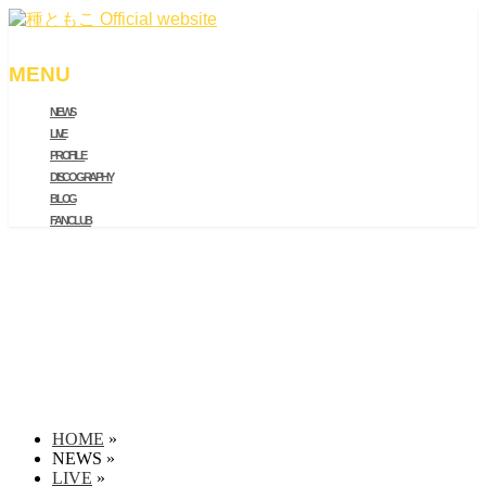
MENU
NEWS
メ
LIVE
ニ
PROFILE
ュ
DISCOGRAPHY
ー
BLOG
を
FAN CLUB
飛
ば
す
HOME
»
NEWS
»
LIVE
»