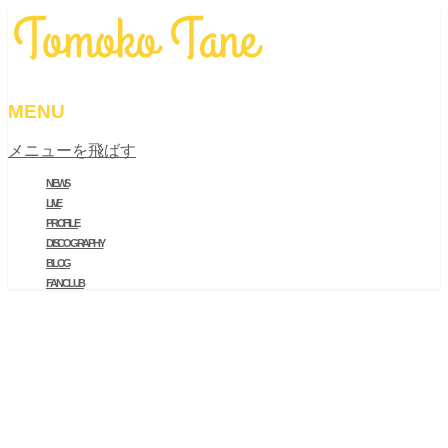
MENU
メニューを飛ばす
NEWS
LIVE
PROFILE
DISCOGRAPHY
BLOG
FAN CLUB