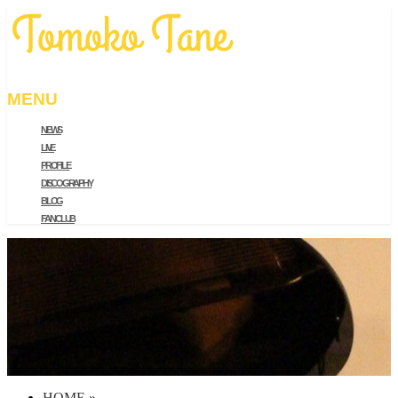
MENU
NEWS
メ
LIVE
ニ
PROFILE
ュ
DISCOGRAPHY
ー
BLOG
を
FAN CLUB
飛
ば
す
HOME
»