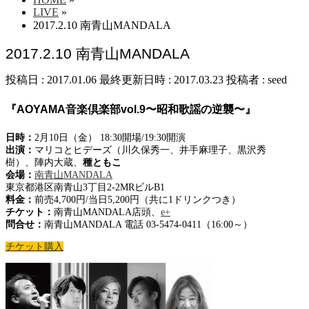
LIVE
»
2017.2.10 南青山MANDALA
2017.2.10 南青山MANDALA
投稿日 : 2017.01.06
最終更新日時 : 2017.03.23
投稿者 :
seed
『AOYAMA音楽倶楽部vol.9〜昭和歌謡の逆襲〜』
日時：
2月10日（金） 18:30開場/19:30開演
出演：
マリコとヒデーズ（川久保秀一、井手麻理子、黒沢秀
樹）、陣内大蔵、
種ともこ
会場：
南青山MANDALA
東京都港区南青山3丁目2-2MRビルB1
料金：
前売4,700円/当日5,200円（共に1ドリンクつき）
チケット：
南青山MANDALA店頭、
e+
問合せ：
南青山MANDALA 電話 03-5474-0411（16:00～）
チケット購入