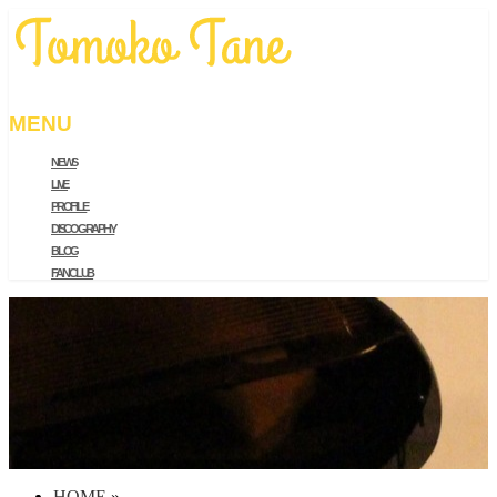
MENU
NEWS
メ
LIVE
ニ
PROFILE
ュ
DISCOGRAPHY
ー
BLOG
を
FAN CLUB
飛
ば
す
HOME
»